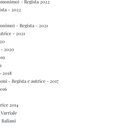
 omonimo) – Regista 2022
sta - 2022
onimo) – Regista - 2021
utrice - 2021
020
 - 2020
019
9
 - 2018
ni - Regista e autrice - 2017
2016
rice 2014
 Varriale
 Baliani