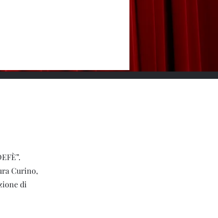
DEFÈ”.
ura Curino,
zione di