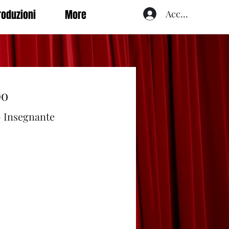
roduzioni
More
Accedi
po
 - Insegnante