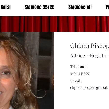
Corsi
Stagione 25/26
Stagione off
P
Chiara Pisco
Attrice - Regista
Telefono:
349 4735307
Email:
chpiscopo@virgilio.it