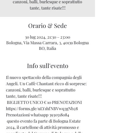
canzoni, balli, burlesque e soprattutto
tante, tante risate!!!
Orario & Sede
30 lug 2024, 21:30 – 23:00
Bologna, Via Massa Carrara, 3, 40139 Bologna
BO, Italia
Info sull'evento
Il nuovo spettacolo della compagnia degli 
Angeli. Un Caffè Chantant ricco di sorprese: 
canzoni, balli, burlesque e soprattutto 
tante, tante risate!!!
 BIGLIETTO UNICO € 10 PRENOTAZIONI 
https://forms.gle/uLY1hfNBVwq3gNb28
Prenotazioni whatsapp 3930518084
 questo evento fa parte di Bologna Estate 
2024, il cartellone di attività promosso e 