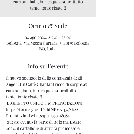
canzoni, balli, burlesque e soprattutto
tante, tante risate!!!
Orario & Sede
04 ago 2024, 21:30 – 23:00
Bologna, Via Massa Carrara, 3, 40139 Bologna
BO, Italia
Info sull'evento
Il nuovo spettacolo della compagnia degli 
Angeli. Un Caffè Chantant ricco di sorprese: 
canzoni, balli, burlesque e soprattutto 
tante, tante risate!!!
 BIGLIETTO UNICO € 10 PRENOTAZIONI 
https://forms.gle/uLY1hfNBVwq3gNb28
Prenotazioni whatsapp 3930518084
 questo evento fa parte di Bologna Estate 
2024, il cartellone di attività promosso e 