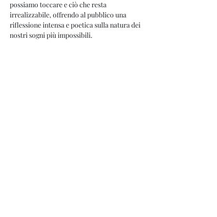
possiamo toccare e ciò che resta 
irrealizzabile, offrendo al pubblico una 
riflessione intensa e poetica sulla natura dei 
nostri sogni più impossibili.
Ambientato tra un camerino e uno studio di 
registrazione… sarà tutto come sembra?
In scena Claudia Rota, Chiara Piscopo e le 
canzoni originali di Gabriele Baldoni.
Condividi questo evento
info@teatrodegliangeli.it
tel.
3930518084