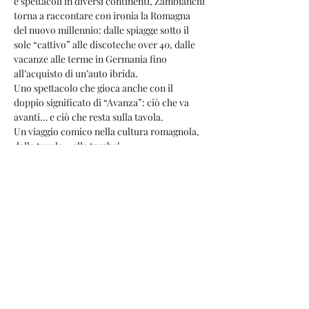
e spettacoli in diversi continenti, Zambianchi 
torna a raccontare con ironia la Romagna 
del nuovo millennio: dalle spiagge sotto il 
sole “cattivo” alle discoteche over 40, dalle 
vacanze alle terme in Germania fino 
all’acquisto di un’auto ibrida.
Uno spettacolo che gioca anche con il 
doppio significato di “Avanza”: ciò che va 
avanti… e ciò che resta sulla tavola.
Un viaggio comico nella cultura romagnola, 
dalla tavola… alla tomba!
IL COMICO CHE AVANZA
https://docs.go
Condividi questo evento