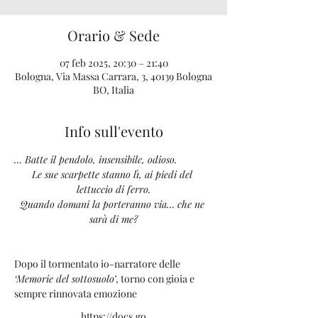
Orario & Sede
07 feb 2025, 20:30 – 21:40
Bologna, Via Massa Carrara, 3, 40139 Bologna
BO, Italia
Info sull'evento
… Batte il pendolo, insensibile, odioso.
Le sue scarpette stanno lì, ai piedi del 
lettuccio di ferro.
Quando domani la porteranno via… che ne 
sarà di me?
Dopo il tormentato io-narratore delle 
‘Memorie del sottosuolo’
, torno con gioia e 
sempre rinnovata emozione
https://docs.go