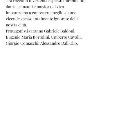
Tra racconti divertenti e spesso mirabolanti, 
danza, canzoni e musica dal vivo 
impareremo a conoscere meglio alcune 
vicende spesso totalmente ignorate della 
nostra città.
Protagonisti saranno Gabriele Baldoni, 
Eugenio Maria Bortolini, Umberto Cavalli, 
Giorgio Comaschi, Alessandro Dall’Olio, 
Chiara Piscopo, Claudia Rota, Pippo 
Santonastaso, Daniza Vigarani, Giulia 
Montano e ancora tanti ospiti.
Condividi questo evento
info@teatrodegliangeli.it