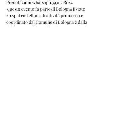
Prenotazioni whatsapp 3930518084
 questo evento fa parte di Bologna Estate 
2024, il cartellone di attività promosso e 
coordinato dal Comune di Bologna e dalla 
Città metropolitana di Bologna - Territorio 
Turistico Bologna
Condividi questo evento
info@teatrodegliangeli.it
tel.
3930518084