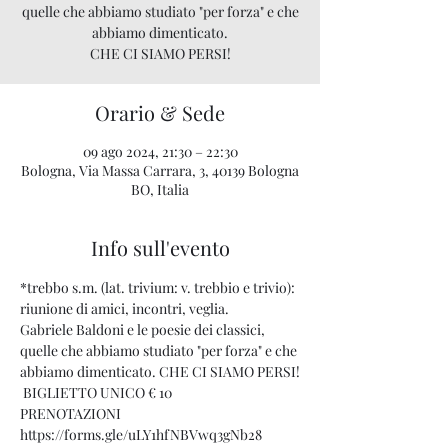
quelle che abbiamo studiato "per forza" e che
abbiamo dimenticato.
CHE CI SIAMO PERSI!
Orario & Sede
09 ago 2024, 21:30 – 22:30
Bologna, Via Massa Carrara, 3, 40139 Bologna
BO, Italia
Info sull'evento
*trebbo s.m. (lat. trivium: v. trebbio e trivio): 
riunione di amici, incontri, veglia.
Gabriele Baldoni e le poesie dei classici, 
quelle che abbiamo studiato "per forza" e che 
abbiamo dimenticato. CHE CI SIAMO PERSI!
 BIGLIETTO UNICO € 10

https://forms.gle/uLY1hfNBVwq3gNb28