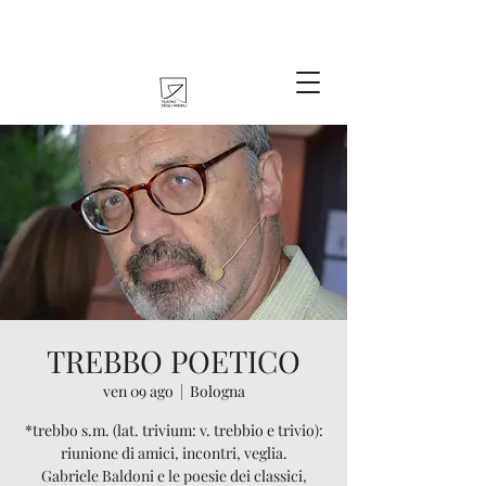
TREBBO POETICO
ven 09 ago
  |  
Bologna
*trebbo s.m. (lat. trivium: v. trebbio e trivio):
riunione di amici, incontri, veglia.
Gabriele Baldoni e le poesie dei classici,