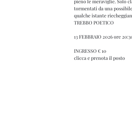
pieno le meraviglie. Solo cl
tormentati da una possibile
qualche istante riecheggian
TREBBO POETICO
13 FEBBRAIO 2026 ore 20:3
INGRESSO € 10
clicca e prenota il posto